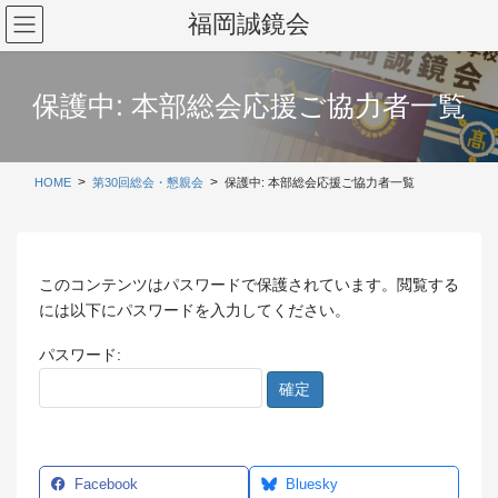
コ
ナ
福岡誠鏡会
ン
ビ
テ
ゲ
ン
ー
保護中: 本部総会応援ご協力者一覧
ツ
シ
に
ョ
移
ン
動
に
HOME
第30回総会・懇親会
保護中: 本部総会応援ご協力者一覧
移
動
このコンテンツはパスワードで保護されています。閲覧する
には以下にパスワードを入力してください。
パスワード:
Facebook
Bluesky