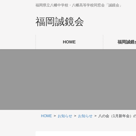
コ
ナ
福岡県立八幡中学校・八幡高等学校同窓会「誠鏡会」
ン
ビ
テ
ゲ
福岡誠鏡会
ン
ー
ツ
シ
に
ョ
HOME
福岡誠鏡
移
ン
動
に
移
動
HOME
お知らせ
お知らせ
八の会（1月新年会）