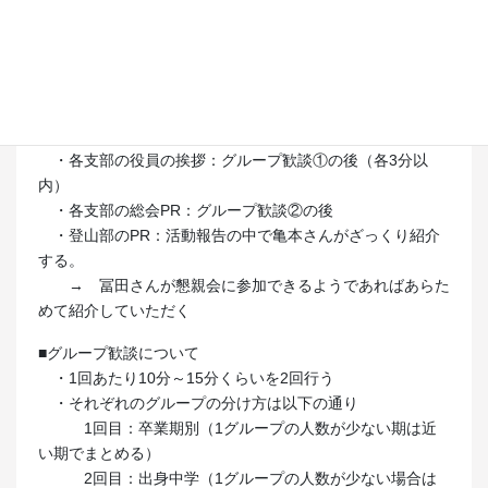
日時：2021.05.08（土）19:40～
場所：オンラインZoom
出席者：平良さん、梶田さん、亀本さん、鍋内さん、金坂さ
ん、澤田さん、下澤（記録）
■当日の進行について
・各支部の役員の挨拶：グループ歓談①の後（各3分以
内）
・各支部の総会PR：グループ歓談②の後
・登山部のPR：活動報告の中で亀本さんがざっくり紹介
する。
→ 冨田さんが懇親会に参加できるようであればあらた
めて紹介していただく
■グループ歓談について
・1回あたり10分～15分くらいを2回行う
・それぞれのグループの分け方は以下の通り
1回目：卒業期別（1グループの人数が少ない期は近
い期でまとめる）
2回目：出身中学（1グループの人数が少ない場合は