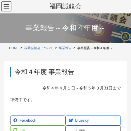
コ
ナ
福岡誠鏡会
ン
ビ
テ
ゲ
ン
ー
事業報告～令和４年度～
ツ
シ
に
ョ
移
ン
動
に
HOME
福岡誠鏡会について
事業報告
事業報告～令和４年度～
移
動
令和４年度 事業報告
令和４年４月１日～令和５年３月31日まで
準備中です。
Facebook
Bluesky
LINE
Copy