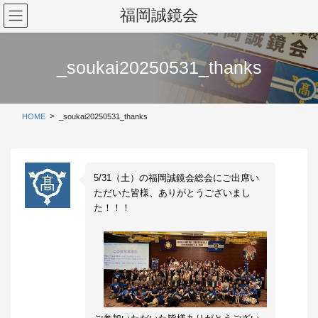
コ
ナ
福岡誠鏡会
ン
ビ
テ
ゲ
ン
ー
_soukai20250531_thanks
ツ
シ
に
ョ
移
ン
動
に
HOME
_soukai20250531_thanks
移
動
5/31（土）の福岡誠鏡会総会にご出席い
ただいた皆様、ありがとうございまし
た！！！